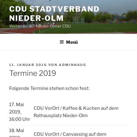
Zum
CDU STADTVERBAND
Inhalt
NIEDER-OLM
springen
Webseite der Nieder-Olmer CDU
Menü
VERÖFFENTLICHT
11. JANUAR 2016
VON
ADMINHAUG
AM
Termine 2019
Folgende Termine stehen schon fest:
17. Mai
CDU VorOrt / Kaffee & Kuchen auf dem
2019,
Rathausplatz Nieder-Olm
16:00 Uhr
18. Mai
CDU VorOrt / Canvassing auf dem