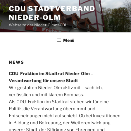
Zum
CDU STADTVERBAND
Inhalt
NIEDER-OLM
springen
Webseite der Nieder-Olmer CDU
Menü
NEWS
CDU-Fraktion im Stadtrat Nieder-Olm –
Verantwortung für unsere Stadt
Wir gestalten Nieder-Olm aktiv mit – sachlich,
verlässlich und mit klarem Kompass.
Als CDU-Fraktion im Stadtrat stehen wir für eine
Politik, die Verantwortung übernimmt und
Entscheidungen nicht aufschiebt. Ob bei Investitionen
in Bildung und Betreuung, der Weiterentwicklung
unserer Stadt, der Stärkung von Ehrenamt und